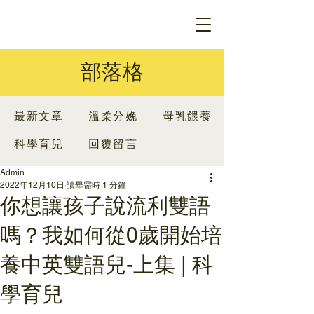
部落格
最新文章
溫柔分娩
母乳餵養
科學育兒
回覆留言
Admin
2022年12月10日
讀畢需時 1 分鐘
你想讓孩子說流利雙語
嗎？我如何從0歲開始培
養中英雙語兒-上集 | 科
學育兒