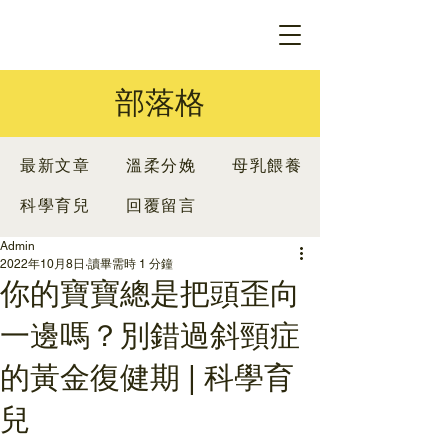
部落格
最新文章
溫柔分娩
母乳餵養
科學育兒
回覆留言
Admin
2022年10月8日
讀畢需時 1 分鐘
你的寶寶總是把頭歪向
一邊嗎？別錯過斜頸症
的黃金復健期 | 科學育
兒