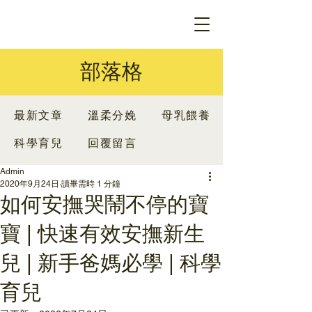
部落格
最新文章
溫柔分娩
母乳餵養
科學育兒
回覆留言
Admin
2020年9月24日
讀畢需時 1 分鐘
如何安撫哭鬧不停的寶
寶 | 快速有效安撫新生
兒 | 新手爸媽必學 | 科學
育兒