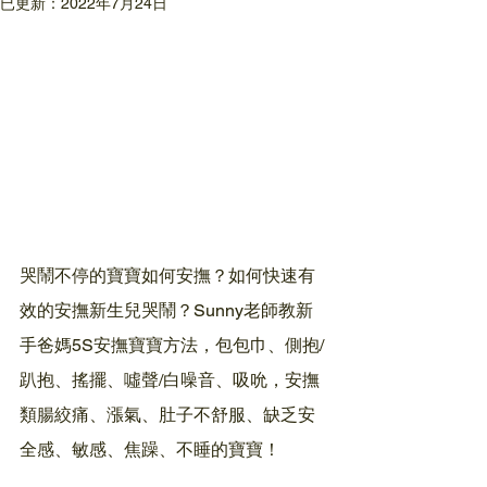
已更新：
2022年7月24日
哭鬧不停的寶寶如何安撫？如何快速有
效的安撫新生兒哭鬧？Sunny老師教新
手爸媽5S安撫寶寶方法，包包巾、側抱/
趴抱、搖擺、噓聲/白噪音、吸吮，安撫
類腸絞痛、漲氣、肚子不舒服、缺乏安
全感、敏感、焦躁、不睡的寶寶！ 