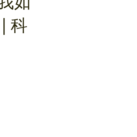
我如
 科