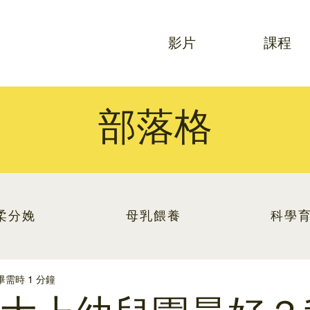
影片
課程
部落格
柔分娩
母乳餵養
科學
畢需時 1 分鐘