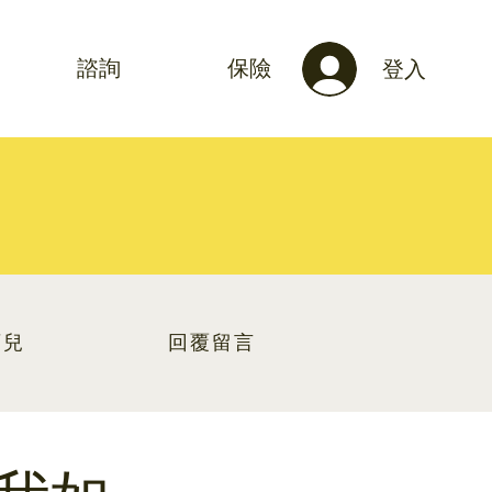
諮詢
保險
登入
育兒
回覆留言