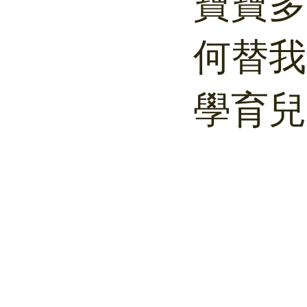
寶寶多
何替我
學育兒