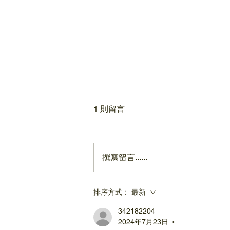
1 則留言
撰寫留言......
明明愛寶寶但覺得帶娃很內耗
排序方式：
最新
嗎？不是每對親子都天生合
342182204
拍！如何增加契合度讓你越帶
2024年7月23日
•
越愛 | 科學育兒