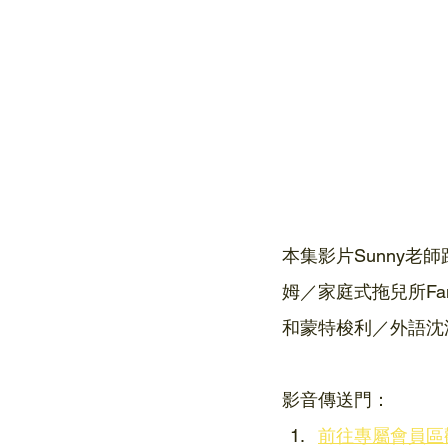
本集影片Sunny
姆／家庭式拖兒所Famil
和蒙特梭利／外語沈
影音傳送門：
前往專屬會員區觀