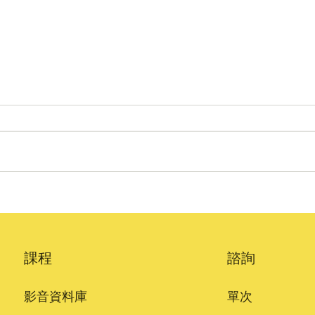
明明愛寶寶但覺得帶娃很內耗
寶寶
嗎？不是每對親子都天生合
助溝
拍！如何增加契合度讓你越帶
意事
越愛 | 科學育兒
課程
諮詢
影音資料庫
單次