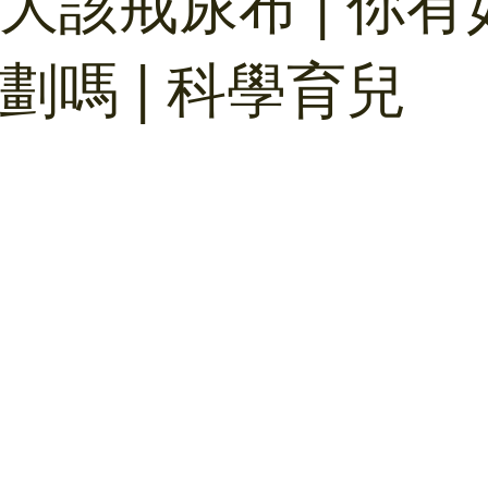
大該戒尿布 | 你有
劃嗎 | 科學育兒