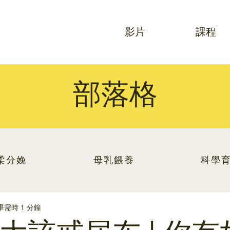
影片
課程
部落格
柔分娩
母乳餵養
科學
畢需時 1 分鐘