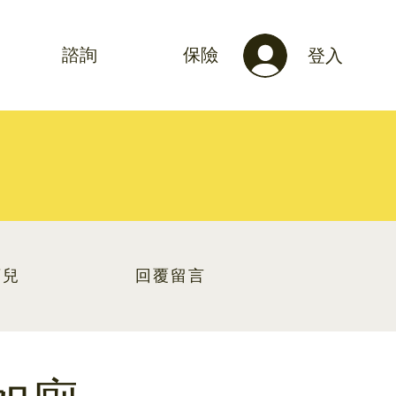
諮詢
保險
登入
育兒
回覆留言