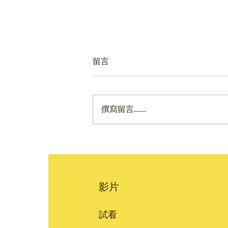
留言
撰寫留言......
2026最新美國兒科學會建議的
體重觀察指南，生長曲線不能
只看百分位，你還要懂Z-score
| 科學育兒
影片
試看