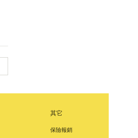
還不會說話，學手語能幫
通嗎？嬰兒手語技巧與注
項 | 科學育兒
其它
保險報銷