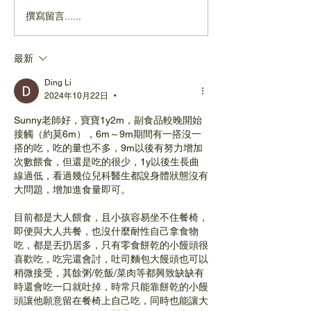
撰寫留言......
寶寶還不會說話，學手語
蒙特梭利究竟是
能幫助溝通嗎？嬰兒手語
3-6歲該如何挑
技巧與注意事項 | 科學育
幼兒園 | 科學育
最新
兒
Ding Li
2024年10月22日
•
Sunny老師好，寶寶1y2m，副食品較晚開始
接觸（約莫6m），6m～9m期間有一搭沒一
搭的吃，吃的量也不多，9m以後有努力增加
次數餵食，但還是吃的很少，1y以後生長曲
線過低，看過幾位兒科醫生都說身體狀態沒有
大問題，增加進食量即可。
目前都是大人餵食，且小孩容易坐不住餐椅，
即便與大人共餐，也沒什麼耐性自己拿食物
吃，都是丟扔居多，只有零食餅乾的小饅頭很
喜歡吃，吃完還會討，吐司麵包大饅頭也可以
稍微接受，其餘粥/乾飯/菜肉等都興致缺缺有
時還會吃一口就吐掉，時常只能靠餅乾的小饅
頭讓他願意留在餐椅上自己吃，同時也能讓大