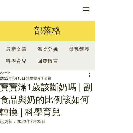
部落格
最新文章
溫柔分娩
母乳餵養
科學育兒
回覆留言
Admin
2022年4月15日
讀畢需時 1 分鐘
寶寶滿1歲該斷奶嗎 | 副
食品與奶的比例該如何
轉換 | 科學育兒
已更新：
2022年7月23日