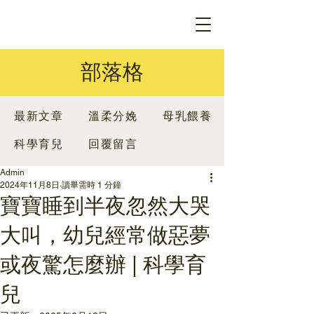
部落格
最新文章
溫柔分娩
母乳餵養
科學育兒
回覆留言
Admin
2024年11月8日
讀畢需時 1 分鐘
寶寶睡到半夜忽然大哭
大叫，幼兒經常做惡夢
或夜驚怎麼辦 | 科學育
兒