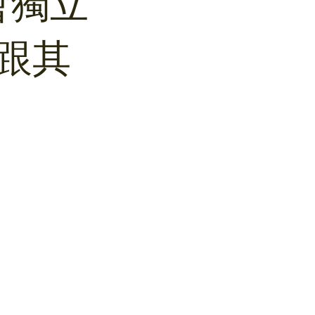
會獨立
跟其