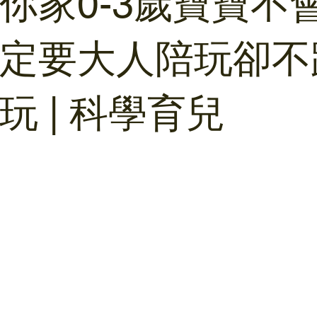
你家0-3歲寶寶不
定要大人陪玩卻不
玩 | 科學育兒