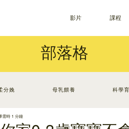
影片
課程
部落格
柔分娩
母乳餵養
科學
畢需時 1 分鐘