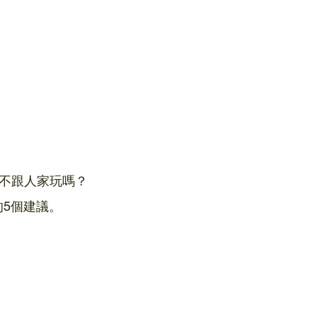
不跟人家玩嗎？
的5個建議。