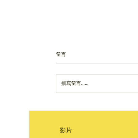
留言
撰寫留言......
明明愛寶寶但覺得帶娃很內耗
嗎？不是每對親子都天生合
拍！如何增加契合度讓你越帶
越愛 | 科學育兒
影片