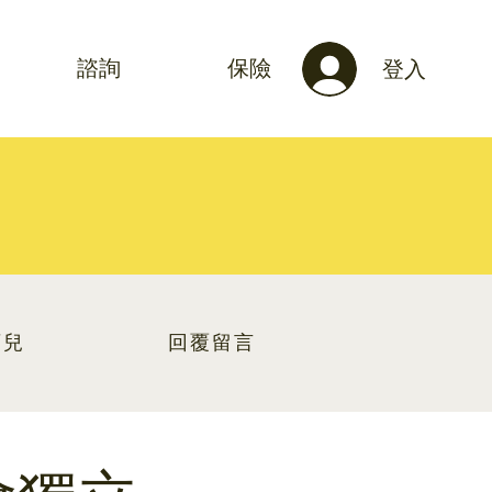
諮詢
保險
登入
育兒
回覆留言