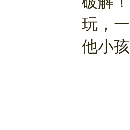
破解！
玩，一
他小孩