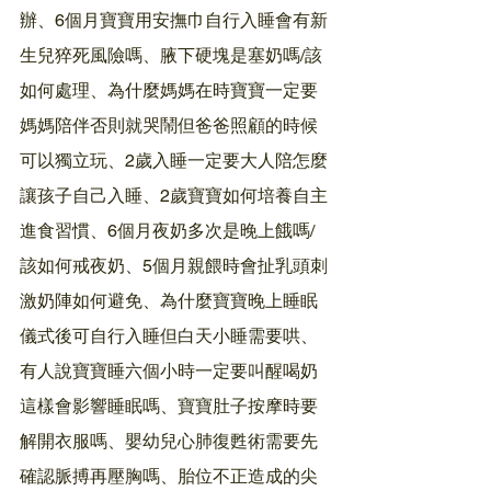
辦、6個月寶寶用安撫巾自行入睡會有新
生兒猝死風險嗎、腋下硬塊是塞奶嗎/該
如何處理、為什麼媽媽在時寶寶一定要
媽媽陪伴否則就哭鬧但爸爸照顧的時候
可以獨立玩、2歲入睡一定要大人陪怎麼
讓孩子自己入睡、2歲寶寶如何培養自主
進食習慣、6個月夜奶多次是晚上餓嗎/
該如何戒夜奶、5個月親餵時會扯乳頭刺
激奶陣如何避免、為什麼寶寶晚上睡眠
儀式後可自行入睡但白天小睡需要哄、
有人說寶寶睡六個小時一定要叫醒喝奶
這樣會影響睡眠嗎、寶寶肚子按摩時要
解開衣服嗎、嬰幼兒心肺復甦術需要先
確認脈搏再壓胸嗎、胎位不正造成的尖