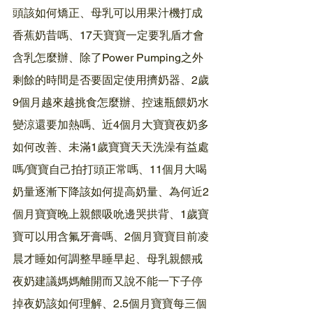
頭該如何矯正、母乳可以用果汁機打成
香蕉奶昔嗎、17天寶寶一定要乳盾才會
含乳怎麼辦、除了Power Pumping之外
剩餘的時間是否要固定使用擠奶器、2歲
9個月越來越挑食怎麼辦、控速瓶餵奶水
變涼還要加熱嗎、近4個月大寶寶夜奶多
如何改善、未滿1歲寶寶天天洗澡有益處
嗎/寶寶自己拍打頭正常嗎、11個月大喝
奶量逐漸下降該如何提高奶量、為何近2
個月寶寶晚上親餵吸吮邊哭拱背、1歲寶
寶可以用含氟牙膏嗎、2個月寶寶目前凌
晨才睡如何調整早睡早起、母乳親餵戒
夜奶建議媽媽離開而又說不能一下子停
掉夜奶該如何理解、2.5個月寶寶每三個