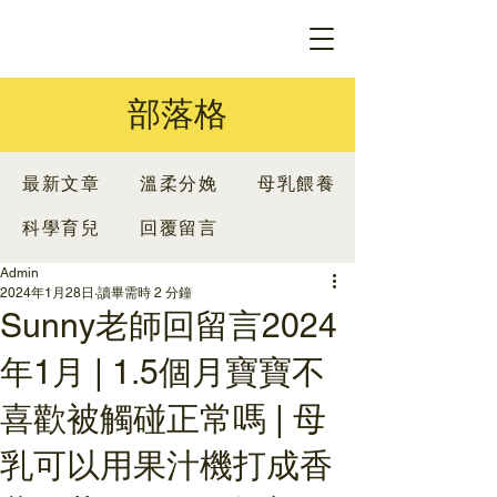
部落格
最新文章
溫柔分娩
母乳餵養
科學育兒
回覆留言
Admin
2024年1月28日
讀畢需時 2 分鐘
Sunny老師回留言2024
年1月 | 1.5個月寶寶不
喜歡被觸碰正常嗎 | 母
乳可以用果汁機打成香