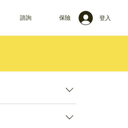
諮詢
保險
登入
計價的。