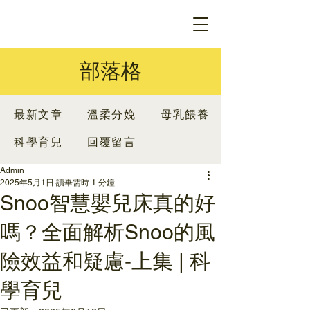
部落格
最新文章
溫柔分娩
母乳餵養
科學育兒
回覆留言
Admin
2025年5月1日
讀畢需時 1 分鐘
Snoo智慧嬰兒床真的好
嗎？全面解析Snoo的風
險效益和疑慮-上集 | 科
學育兒